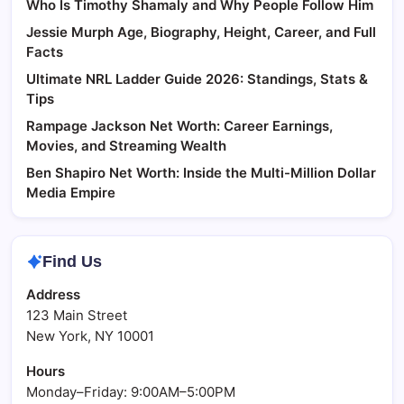
Who Is Timothy Shamaly and Why People Follow Him
Jessie Murph Age, Biography, Height, Career, and Full
Facts
Ultimate NRL Ladder Guide 2026: Standings, Stats &
Tips
Rampage Jackson Net Worth: Career Earnings,
Movies, and Streaming Wealth
Ben Shapiro Net Worth: Inside the Multi-Million Dollar
Media Empire
Find Us
Address
123 Main Street
New York, NY 10001
Hours
Monday–Friday: 9:00AM–5:00PM